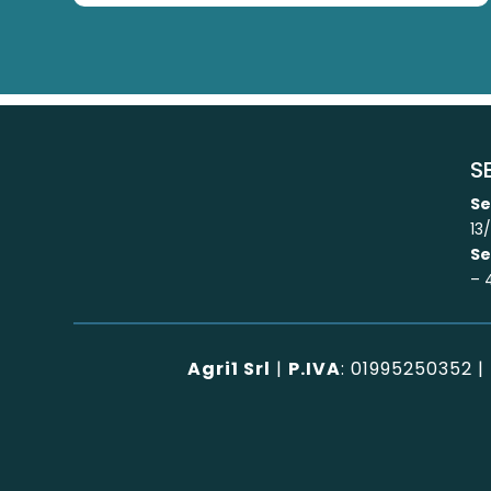
S
Se
13
Se
– 
Agri1 Srl
|
P.IVA
: 01995250352 |