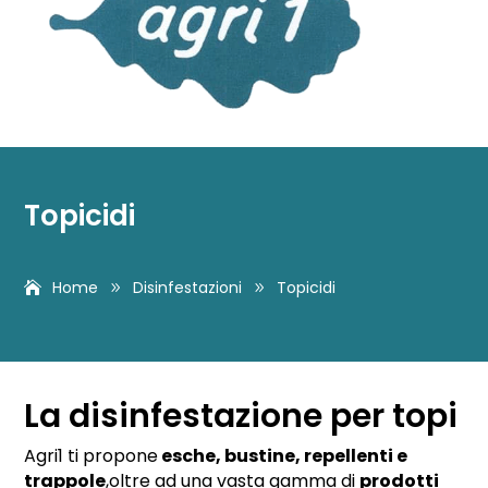
Topicidi
Home
Disinfestazioni
Topicidi
9
9
La disinfestazione per topi
Agri1 ti propone
esche, bustine, repellenti e
trappole
,oltre ad una vasta gamma di
prodotti